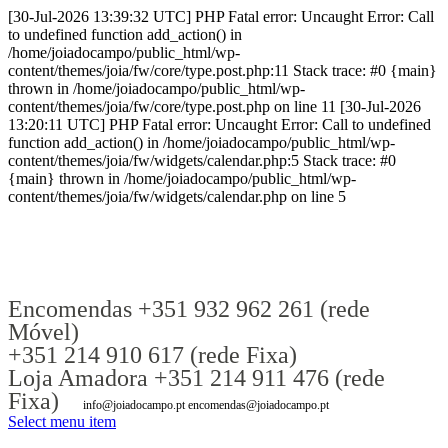
[30-Jul-2026 13:39:32 UTC] PHP Fatal error: Uncaught Error: Call
to undefined function add_action() in
/home/joiadocampo/public_html/wp-
content/themes/joia/fw/core/type.post.php:11 Stack trace: #0 {main}
thrown in /home/joiadocampo/public_html/wp-
content/themes/joia/fw/core/type.post.php on line 11 [30-Jul-2026
13:20:11 UTC] PHP Fatal error: Uncaught Error: Call to undefined
function add_action() in /home/joiadocampo/public_html/wp-
content/themes/joia/fw/widgets/calendar.php:5 Stack trace: #0
{main} thrown in /home/joiadocampo/public_html/wp-
content/themes/joia/fw/widgets/calendar.php on line 5
Encomendas +351 932 962 261 (rede
Móvel)
+351 214 910 617 (rede Fixa)
Loja Amadora +351 214 911 476 (rede
Fixa)
info@joiadocampo.pt encomendas@joiadocampo.pt
Select menu item