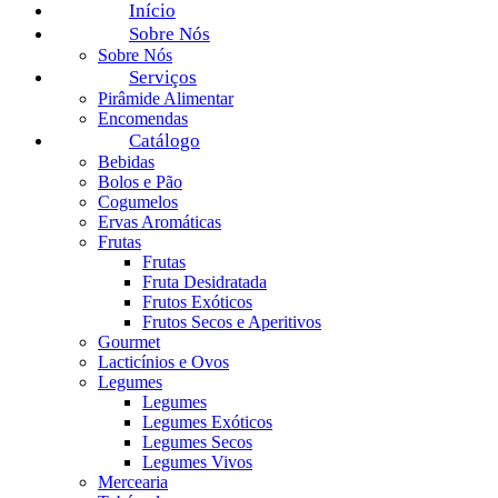
Início
Sobre Nós
Sobre Nós
Serviços
Pirâmide Alimentar
Encomendas
Catálogo
Bebidas
Bolos e Pão
Cogumelos
Ervas Aromáticas
Frutas
Frutas
Fruta Desidratada
Frutos Exóticos
Frutos Secos e Aperitivos
Gourmet
Lacticínios e Ovos
Legumes
Legumes
Legumes Exóticos
Legumes Secos
Legumes Vivos
Mercearia